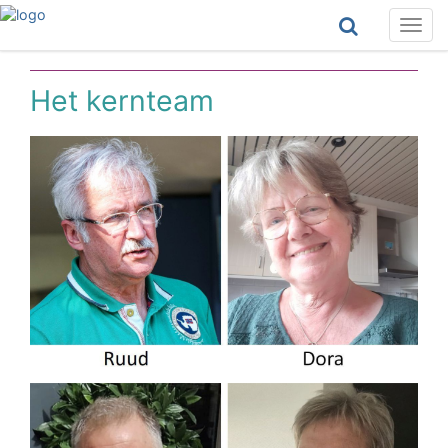
Togg
navig
Het kernteam